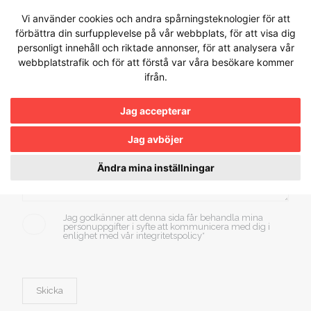
Hoppa till innehållet
Kontakta HRZ
Vi använder cookies och andra spårningsteknologier för att
förbättra din surfupplevelse på vår webbplats, för att visa dig
personligt innehåll och riktade annonser, för att analysera vår
webbplatstrafik och för att förstå var våra besökare kommer
ifrån.
Jag accepterar
Jag avböjer
Ändra mina inställningar
Jag godkänner att denna sida får behandla mina
personuppgifter i syfte att kommunicera med dig i
enlighet med vår integritetspolicy*