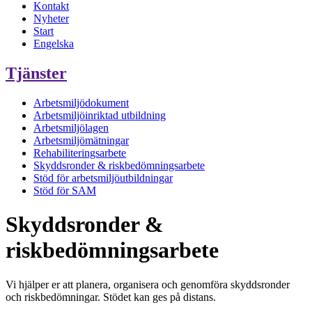
Kontakt
Nyheter
Start
Engelska
Tjänster
Arbetsmiljödokument
Arbetsmiljöinriktad utbildning
Arbetsmiljölagen
Arbetsmiljömätningar
Rehabiliteringsarbete
Skyddsronder & riskbedömningsarbete
Stöd för arbetsmiljöutbildningar
Stöd för SAM
Skyddsronder &
riskbedömningsarbete
Vi hjälper er att planera, organisera och genomföra skyddsronder
och riskbedömningar. Stödet kan ges på distans.