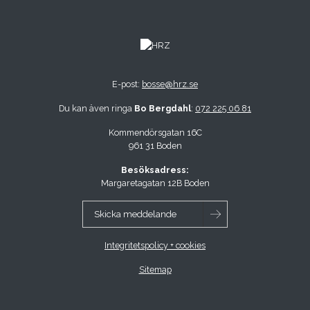
E-post:
bosse@hrz.se
Du kan även ringa
Bo Bergdahl
:
072 225 06 81
Kommendörsgatan 16C
961 31 Boden
Besöksadress:
Margaretagatan 12B Boden
Skicka meddelande
Integritetspolicy + cookies
Sitemap