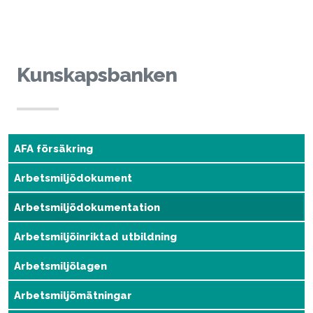
Hoppa till innehållet
Kunskapsbanken
AFA försäkring
Arbetsmiljödokument
Arbetsmiljödokumentation
Arbetsmiljöinriktad utbildning
Arbetsmiljölagen
Arbetsmiljömätningar