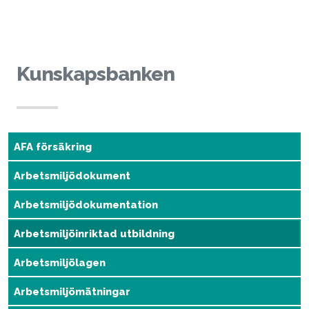
Hoppa till innehållet
Kunskapsbanken
AFA försäkring
Arbetsmiljödokument
Arbetsmiljödokumentation
Arbetsmiljöinriktad utbildning
Arbetsmiljölagen
Arbetsmiljömätningar